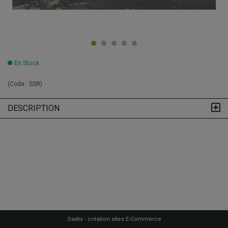
En Stock
(Code :
SSR
)
DESCRIPTION
Oxatis - création sites E-Commerce