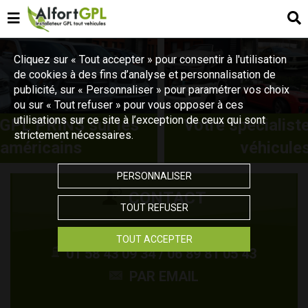
Cliquez sur « Tout accepter » pour consentir à l'utilisation
de cookies à des fins d’analyse et personnalisation de
publicité, sur « Personnaliser » pour paramétrer vos choix
ou sur « Tout refuser » pour vous opposer à ces
utilisations sur ce site à l’exception de ceux qui sont
Votre spécialiste GPL PRINS sur les
strictement nécessaires.
véhicules américains
PERSONNALISER
CONTACT
TOUT REFUSER
TOUT ACCEPTER
01 58 43 09 34 / 06 89 81 05 43
PAR EMAIL