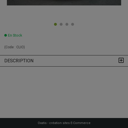
En Stock
(Code :
CLIO
)
DESCRIPTION
Oxatis - création sites E-Commerce