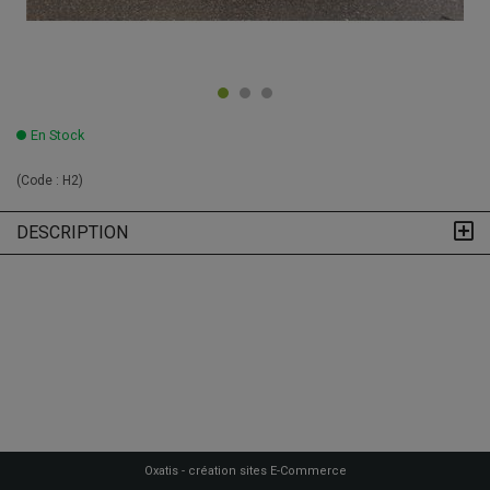
En Stock
(Code :
H2
)
DESCRIPTION
Oxatis - création sites E-Commerce