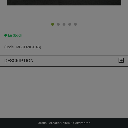
En Stock
(Code :
MUSTANG-CAB
)
DESCRIPTION
Oxatis - création sites E-Commerce