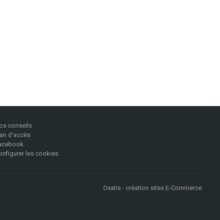
os conseils
lan d'accès
acebook
onfigurer les cookies
Oxatis - création sites E-Commerce