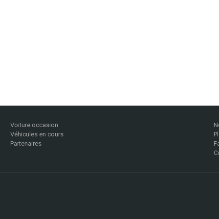
Voiture occasion
N
Véhicules en cours
P
Partenaires
F
C